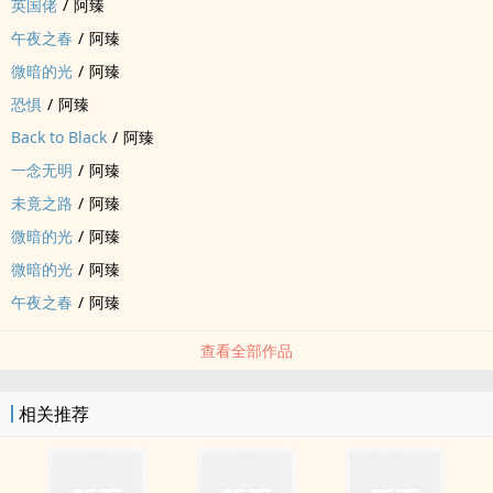
英国佬
/
阿臻
午夜之春
/
阿臻
微暗的光
/
阿臻
恐惧
/
阿臻
Back to Black
/
阿臻
一念无明
/
阿臻
未竟之路
/
阿臻
微暗的光
/
阿臻
微暗的光
/
阿臻
午夜之春
/
阿臻
查看全部作品
相关推荐