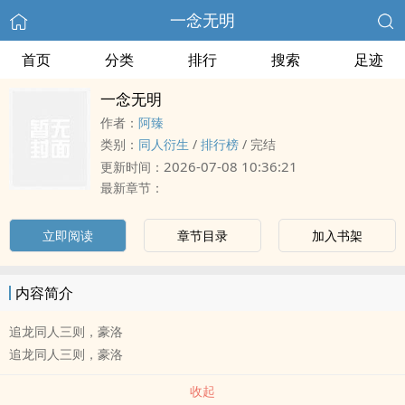
一念无明
首页
分类
排行
搜索
足迹
一念无明
作者：
阿臻
类别：
同人衍生
/
排行榜
/
完结
2026-07-08 10:36:21
更新时间：
最新章节：
立即阅读
章节目录
加入书架
内容简介
追龙同人三则，豪洛
追龙同人三则，豪洛
收起