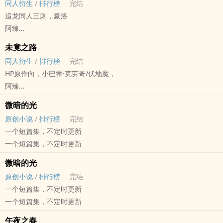
同人衍生
/
排行榜
完结
一个故事
追龙同人三则，豪洛
阿臻
追龙 - 豪洛 同人衍生 - 强强 - 1v1 - 黑道
未竟之路
短篇 - 完结 - BL - 影视同人
同人衍生
/
排行榜
完结
往期编推
HP原作向，小巴蒂·克劳奇/伏地魔，
随便写写
阿臻
哈利波特 - 巴伏 同人衍生 - 强强 - 西方 - 短篇
微暗的光
完结 - BL - 影视同人
原创小说
/
排行榜
完结
一个荒诞的故事
一个短篇集，不定时更新
一个短篇集，不定时更新
微暗的光
原创小说
/
排行榜
完结
一个短篇集，不定时更新
一个短篇集，不定时更新
午夜之春