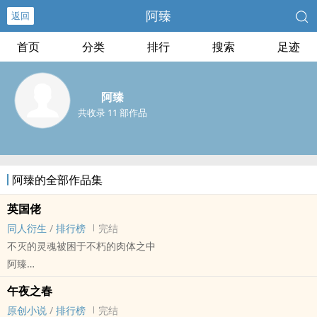
阿臻
返回
首页
分类
排行
搜索
足迹
阿臻
共收录 11 部作品
阿臻的全部作品集
英国佬
同人衍生
/
排行榜
完结
不灭的灵魂被困于不朽的肉体之中
阿臻
HP[哈利波特] - 小巴蒂·克劳奇/伏地魔 同人衍生 - 小说同人 - BL
午夜之春
短篇 - 完结
原创小说
/
排行榜
完结