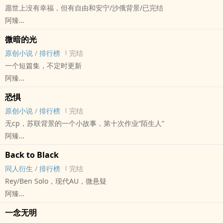
愿世上没有幸福，但有自由和安宁/沙俄背景/已完结
阿臻
原创小说 - 中篇 - 完结 - BL
微暗的光
西方 - 往期编推 - 专题推荐
原创小说
/
排行榜
完结
一个短篇集，不定时更新
阿臻
原创小说 - 往期编推 - 混合性向 - 短篇
恐惧
完结 - 其他原创
原创小说
/
排行榜
完结
主要是作业区的作业，自掀马甲了解一下（不
无cp，苏联背景的一个小故事，第十次作业“陌生人”
放一个目录吧
阿臻
《恐惧》
原创小说 - 短篇 - 完结 - 无CP
《罪有应得》
Back to Black
西方
《漫长的告别》
同人衍生
/
排行榜
完结
Rey/Ben Solo，现代AU，微悬疑
阿臻
星球大战 - Reylo 同人衍生 - 强强 - 悬疑 - 短篇
一念无明
完结 - BG - 影视同人