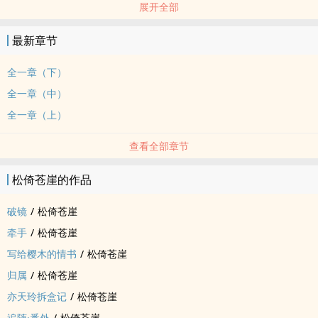
展开全部
最新章节
全一章（下）
全一章（中）
全一章（上）
查看全部章节
松倚苍崖的作品
破镜
/
松倚苍崖
牵手
/
松倚苍崖
写给樱木的情书
/
松倚苍崖
归属
/
松倚苍崖
亦天玲拆盒记
/
松倚苍崖
追随·番外
/
松倚苍崖