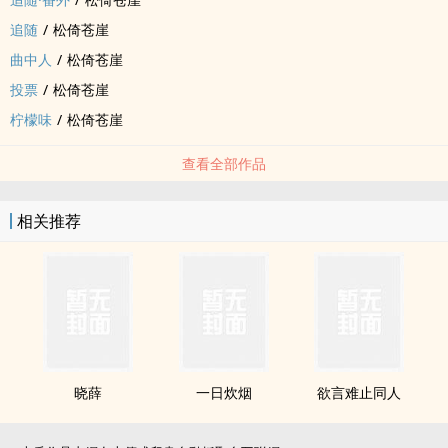
追随
/
松倚苍崖
曲中人
/
松倚苍崖
投票
/
松倚苍崖
柠檬味
/
松倚苍崖
查看全部作品
相关推荐
晓薛
一日炊烟
欲言难止‌‍同‎‍人‌‎‍