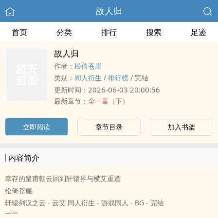
故人归
首页
分类
排行
搜索
足迹
故人归
作者：
松倚苍崖
类别：
‌‍同‎‍人‌‎‍衍生
/
排行榜
/
完结
2026-06-03 20:00:56
更新时间：
最新章节：
全一章（下）
立即阅读
章节目录
加入书架
内容简介
幸存的皇甫朝云回到轩辕界与横艾重逢
松倚苍崖
轩辕剑汉之云 - 云艾 ‌‍同‎‍人‌‎‍衍生 - 游戏‌‍同‎‍人‌‎‍ - BG - 完结
中篇