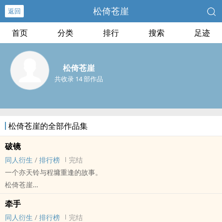
松倚苍崖
返回
首页
分类
排行
搜索
足迹
松倚苍崖
共收录 14 部作品
松倚苍崖的全部作品集
破镜
同人衍生
/
排行榜
完结
一个亦天铃与程墉重逢的故事。
松倚苍崖
侠隐阁/侠之道 - 亦天铃x程墉 同人衍生 - BG - 短篇 - 完结
牵手
同人衍生
/
排行榜
完结