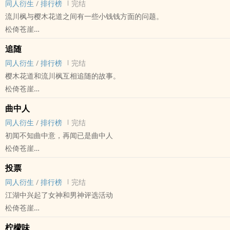
同人衍生
/
排行榜
完结
流川枫与樱木花道之间有一些小钱钱方面的问题。
松倚苍崖
灌篮高手 - 流川枫X樱木花道 同人衍生 - 动漫同人 - BL - 短篇
追随
完结
同人衍生
/
排行榜
完结
樱木花道和流川枫互相追随的故事。
松倚苍崖
- 同人衍生 - BL - 短篇 - 完结
曲中人
同人衍生
/
排行榜
完结
初闻不知曲中意，再闻已是曲中人
松倚苍崖
侠之道（侠隐阁） - 古劭今&武辙 同人衍生 - 游戏同人 - BL - 短篇
投票
完结
同人衍生
/
排行榜
完结
江湖中兴起了女神和男神评选活动
松倚苍崖
侠之道/侠隐阁 - 程墉X亦天玲 同人衍生 - 游戏同人 - BG - 短篇
柠檬味