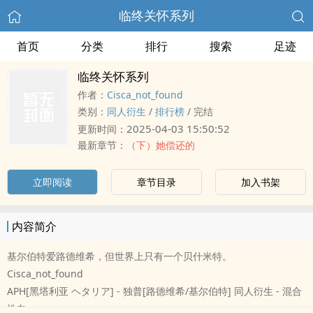
临终关怀系列
首页
分类
排行
搜索
足迹
临终关怀系列
作者：
Cisca_not_found
类别：
‍‌‍同‍‌人‌‎衍生
/
排行榜
/
完结
2025-04-03 15:50:52
更新时间：
最新章节：
（下）她偿还的
立即阅读
章节目录
加入书架
内容简介
基尔伯特爱路德维希，但世界上只有一个贝什米特。
Cisca_not_found
APH[黑塔利亚 ヘタリア] - 独普[路德维希/基尔伯特] ‍‌‍同‍‌人‌‎衍生 - 混合
性向