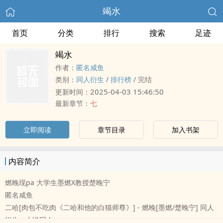
竭水
首页
分类
排行
搜索
足迹
竭水
作者：
匿名咸鱼
类别：
同人衍生
/
排行榜
/
完结
2025-04-03 15:46:50
更新时间：
最新章节：
七
立即阅读
章节目录
加入书架
内容简介
燃晚现pa 大学生墨燃X教授楚晚宁
匿名咸鱼
二哈[肉包不吃肉《二哈和他的白猫师尊》] - 燃晚[墨燃/楚晚宁] 同人
衍生 - 小说同人