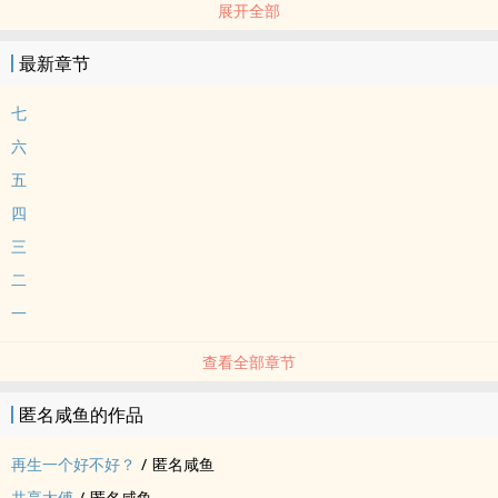
展开全部
BL - 短篇 - 完结
最新章节
七
六
五
四
三
二
一
查看全部章节
匿名咸鱼的作品
再生一个好不好？
/
匿名咸鱼
共享太傅
/
匿名咸鱼