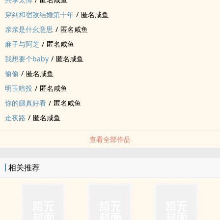
穿到和宿敌结婚第十年
/
匿名咸鱼
亲亲是什幺意思
/
匿名咸鱼
麻子与阿芝
/
匿名咸鱼
我想要个baby
/
匿名咸鱼
偷偷
/
匿名咸鱼
明玉暗投
/
匿名咸鱼
你的腿真好看
/
匿名咸鱼
走夜路
/
匿名咸鱼
查看全部作品
相关推荐