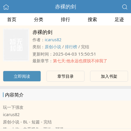
赤裸的剑
首页
分类
排行
搜索
足迹
赤裸的剑
作者：
icarus82
类别：
原创小说
/
排行榜
/
完结
2025-04-03 15:50:51
更新时间：
最新章节：
第七天:他永远也摆脱不掉我了
立即阅读
章节目录
加入书架
内容简介
玩一下强攻
icarus82
原创小说 - BL - 短篇 - 完结
第一人称 - 主受视角 - 双性 - 弱强