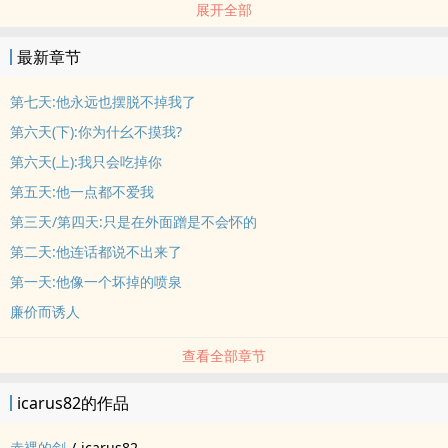
展开全部
‌‍‎高‍H‍‍
照片中他高大、冷峻、薄嘴唇，琳琅满目的勋章挂在胸前，像一头沉
最新章节
静的老虎，又像是一个精美的战利品。
距离相关流程走完还有一星期，我决心在把他带回家前彻底驯服他。
第七天:他永远也摆脱不掉我了
第一人称主受玩攻
第六天(下):你为什幺不摸我?
隐忍双性强攻 X 鬼畜美受
第六天(上):我只会吃掉你
排雷:1.攻之前生过孩子(无反攻)
第五天:他一点都不爱我
2.攻比受高，比受壮，但受能单手扛起攻
第三天/第四天:只是在外面蹭是不会怀的
第二天:他连话都说不出来了
第一天:他像一个坏掉的喷泉
廉价而诱人
查看全部章节
icarus82的作品
赤裸的剑
/
icarus82