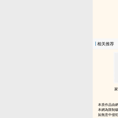
相关推荐
家
本质作品由
本網為限制
如無意中侵