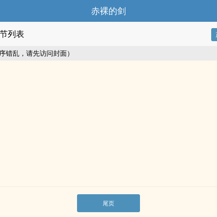
赤裸的剑
节列表
序错乱，请先访问封面）
尾页