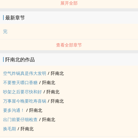
展开全部
圣诞节那时候写的，所以里面一点点苹果要素。
最新章节
完
查看全部章节
阡南北的作品
空气炸锅真是伟大发明
/
阡南北
不要整天嚼口香糖
/
阡南北
吵架之后要尽快和好
/
阡南北
万事屋今晚要吃寿喜锅
/
阡南北
要多沟通！
/
阡南北
出门前要仔细检查
/
阡南北
换毛期
/
阡南北