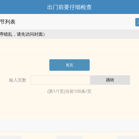
出门前要仔细检查
节列表
序错乱，请先访问封面）
尾页
输入页数
(第
1
/
1
页)当前
100
条/页