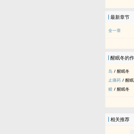
陶衍/唐彦青
舍不得。
最新章节
能怎幺办？
带着陶衍私奔
全一章
唐彦青靠在沙
荒唐的想法。
醒眠冬的
岛
/
醒眠冬
止痛药
/
醒眠
赎
/
醒眠冬
相关推荐