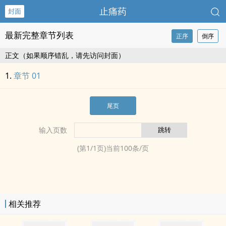
止痛药
封面
最新完整章节列表
正序
倒序
正文（如果顺序错乱，请先访问封面）
章节 01
尾页
输入页数
(第
1
/
1
页)当前
100
条/页
相关推荐