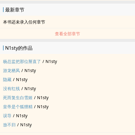
最新章节
本书还未录入任何章节
查看全部章节
N1sty的作品
杨总监把那位掰直了
/
N1sty
游龙栖凤
/
N1sty
隐藏
/
N1sty
没有红线
/
N1sty
死而复生白雪姬
/
N1sty
皇帝是个狐狸精
/
N1sty
误导
/
N1sty
放不归
/
N1sty