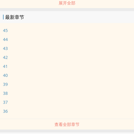
展开全部
很多人问林木，为什幺这幺喜欢褚庭。
林木从贫困生到大明星，一步步往上爬，只是为了褚庭能看到他。他
最新章节
为人温柔和善，在圈子里处世圆滑玲珑，从不争名夺利，不计较钱财
资源。
45
唯独对褚庭，他固执得不撞南墙不回头。
44
林木从前只是深海豢养的一只鸟，但后来他从笼子里飞出去了。
43
他知道自己其实该恨褚庭，他知道深海的掌权者是谁，知道罪魁祸首
42
是谁，知道幕后主使是谁。
但他那天在大雨里远远看了一眼褚庭，就再也忘不掉了。
41
他想要再被豢养一次。
40
林木&褚庭
39
坚韧温柔勇敢受&强势成熟耐心攻
38
＊
37
豢养手册第一条：风暴来临的时候大胆向前走，别害怕。
豢养手册第二条：我停下脚步的时候对我伸手，别逃避。
36
豢养手册第三条：主人来临的时候要和他亲吻，别害羞。
查看全部章节
－－－－－－－－－－－－－－－－－－－－－－－－－－－－－－
－－－－－－－