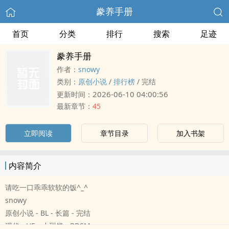
豢养手册
首页
分类
排行
搜索
足迹
豢养手册
作者：
snowy
类别：
原创小说
/
排行榜
/
完结
2026-06-10 04:00:56
更新时间：
最新章节：
45
立即阅读
章节目录
加入书架
内容简介
请吃一口乖乖软软的饭^_^
snowy
原创小说 - BL - 长篇 - 完结
现代 - HE - 小甜饼 - BDSM