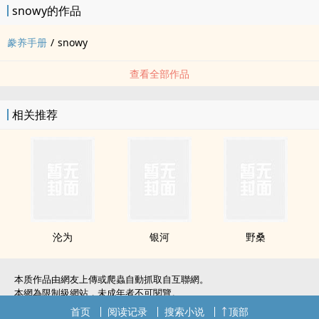
snowy的作品
1.攻受地位严重不平等，娱乐圈内容占比过少，sm请谨慎观看。
2.速战速决，不可点梗。
豢养手册
/
snowy
3.随缘更。
查看全部作品
相关推荐
沦为
银河
野桑
本质作品由網友上傳或爬蟲自動抓取自互聯網。
本網為限制級網站，未成年者不可閱覽。
如無意中侵犯了您的權利，敬請聯系我們。
首页
阅读记录
搜索小说
顶部