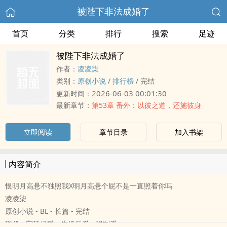
被陛下非法成婚了
首页
分类
排行
搜索
足迹
被陛下非法成婚了
作者：
凌凌柒
类别：
原创小说
/
排行榜
/
完结
2026-06-03 00:01:30
更新时间：
最新章节：
第53章 番外：以彼之道，还施彼身
立即阅读
章节目录
加入书架
内容简介
恨明月高悬不独照我X明月高悬个屁不是一直照着你吗
凌凌柒
原创小说 - BL - 长篇 - 完结
现代 - 宫廷侯爵 - 先婚后爱 - 强制爱