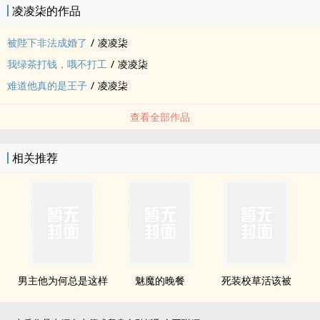
凌凌柒的作品
被陛下非法成婚了
/
凌凌柒
我绿茶打钱，哦不打工
/
凌凌柒
难道他真的是王子
/
凌凌柒
查看全部作品
相关推荐
男主他为何总是这样
魅魔的晚餐
死装校草活该被