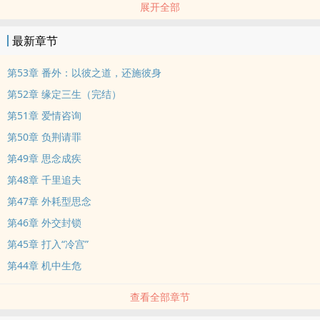
展开全部
年下
燕城霸总系列之二
最新章节
恨明月高悬不独照我 阴湿偏执拧巴 异国君主 楚伦·白如德（攻） X 明
月高悬个屁不是一直照着你吗 比格饲主军火商 英舒宜（受）
第53章 番外：以彼之道，还施彼身
【文案】
第52章 缘定三生（完结）
楚伦暗恋英舒宜多年，他忍、他等、他装无害。
第51章 爱情咨询
终于在父王去世、他成为新君那一夜，楚伦把英舒宜困在身下，强制
第50章 负荆请罪
占有。
英舒宜气得咬牙切齿。
第49章 思念成疾
他说不出口的是：我此行，本就是来问你，愿不愿意与我成婚。
第48章 千里追夫
后来，英舒宜看着他吃醋、发疯、跪在地上哭着道歉——
第47章 外耗型思念
他只想说：但凡当初你多问一句，也不至于搞成这样。
第46章 外交封锁
暗恋 | 强制爱 | 错位 | 先婚后爱 | 和外国人谈恋爱 | 伪舅甥
第45章 打入“冷宫”
双洁，很单纯的两人恋爱
第44章 机中生危
查看全部章节