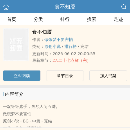
食不知餍
首页
分类
排行
搜索
足迹
食不知餍
作者：
做饿梦不要害怕
类别：
原创小说
/
排行榜
/
完结
2026-06-02 20:00:55
更新时间：
最新章节：
27.二十七点鲜（完）
立即阅读
章节目录
加入书架
内容简介
一双纤纤素手，烹尽人间五味。
做饿梦不要害怕
原创小说 - BG - 中篇 - 完结
古代 - 美食 - 荤素均衡