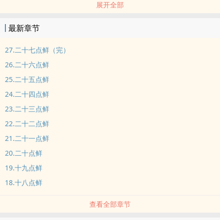
展开全部
食髓知味，不知餍足。
豫王萧羽牧有两样嗜之如命的东西：
最新章节
一是美食，二是霍惜逢。
（萧羽牧×霍惜逢）
27.二十七点鲜（完）
26.二十六点鲜
25.二十五点鲜
24.二十四点鲜
23.二十三点鲜
22.二十二点鲜
21.二十一点鲜
20.二十点鲜
19.十九点鲜
18.十八点鲜
查看全部章节