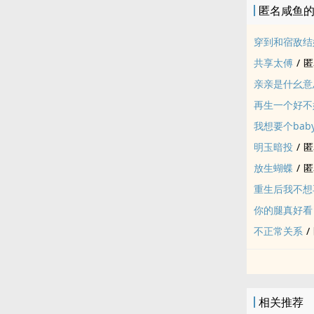
匿名咸鱼
穿到和宿敌结
共享太傅
/
匿
亲亲是什幺意
再生一个好不
我想要个bab
明玉暗投
/
匿
放生蝴蝶
/
匿
重生后我不想
你的腿真好看
不正常关系
/
相关推荐