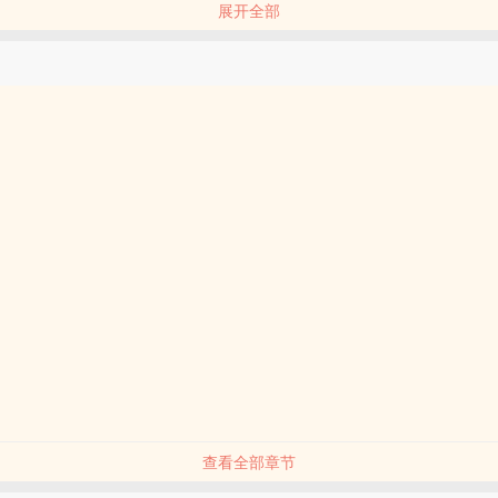
展开全部
首富的幺子谢尔玉是个双性人，更没人知道他忽然销声匿迹的那一年，是
在华盛顿庄园内产下一子。
失明后的一年，这个美丽、温柔、怯懦的青年，抱着孩子，回到了他的故
让人安心，印象中冷漠的大哥大约是可怜他的遭遇，待他多了一丝温柔。
阴湿哥攻X温柔‌‍‍人‍妻‍弟受
心（14章-28章），有追妻，真骨生子双洁，受眼睛会好，作者xp就是
受不了的直接关闭即可，不要写作指导……我都写这种文了你让让我怎幺
查看全部章节