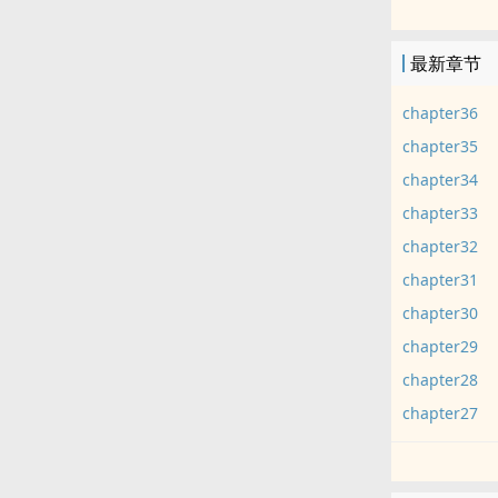
骨科
没人知道华国
最新章节
老大囚禁了，
谢尔玉因怀孕
chapter36
故乡的一切都
chapter35
‍‌‎腹‎‌‍黑‎隐忍
chapter34
狗血文，有虐
chapter33
还穿裙子，接
chapter32
chapter31
chapter30
chapter29
chapter28
chapter27