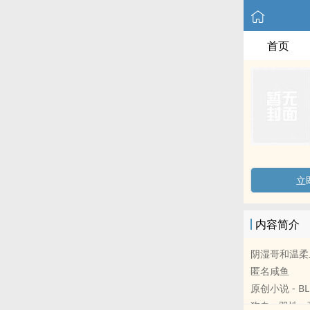
首页
立
内容简介
阴湿哥和温柔
匿名咸鱼
原创小说 - BL
狗血 - 双性 -