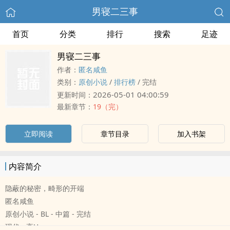
男寝二三事
首页
分类
排行
搜索
足迹
男寝二三事
作者：
匿名咸鱼
类别：
原创小说
/
排行榜
/
完结
2026-05-01 04:00:59
更新时间：
最新章节：
19（完）
立即阅读
章节目录
加入书架
内容简介
隐蔽的秘密，畸形的开端
匿名咸鱼
原创小说 - BL - 中篇 - 完结
现代 - ‎‌高‌‎H‌‍‎