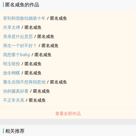
匿名咸鱼的作品
穿到和宿敌结婚第十年
/
匿名咸鱼
共享太傅
/
匿名咸鱼
亲亲是什幺意思
/
匿名咸鱼
再生一个好不好？
/
匿名咸鱼
我想要个baby
/
匿名咸鱼
明玉暗投
/
匿名咸鱼
放生蝴蝶
/
匿名咸鱼
重生后我不想再招惹他
/
匿名咸鱼
你的腿真好看
/
匿名咸鱼
不正常关系
/
匿名咸鱼
查看全部作品
相关推荐