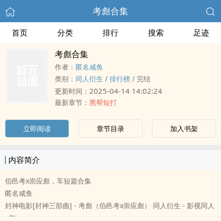
考彪合集
首页
分类
排行
搜索
足迹
考彪合集
作者：
匿名咸鱼
类别：
‎‍‌同‎人‎衍生
/
排行榜
/
完结
2025-04-14 14:02:24
更新时间：
最新章节：
黑帮短打
立即阅读
章节目录
加入书架
内容简介
伯邑考x崇应彪，车短篇合集
匿名咸鱼
封神电影[封神三部曲] - 考彪（伯邑考x崇应彪） ‎‍‌同‎人‎衍生 - 影视‎‍‌同‎人‎
- BL