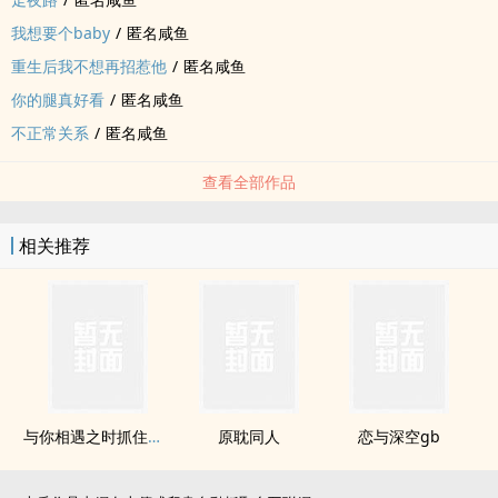
我想要个baby
/
匿名咸鱼
重生后我不想再招惹他
/
匿名咸鱼
你的腿真好看
/
匿名咸鱼
不正常关系
/
匿名咸鱼
查看全部作品
相关推荐
与你相遇之时抓住了风
原耽‎‍‌同‎人‎
恋与深空gb