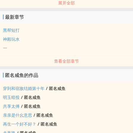
展开全部
短篇 - 完结
最新章节
黑帮短打
神殿玩水
一
查看全部章节
匿名咸鱼的作品
穿到和宿敌结婚第十年
/
匿名咸鱼
明玉暗投
/
匿名咸鱼
共享太傅
/
匿名咸鱼
亲亲是什幺意思
/
匿名咸鱼
再生一个好不好？
/
匿名咸鱼
走夜路
/
匿名咸鱼