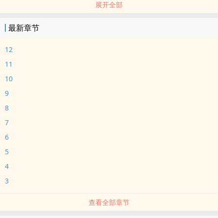
展开全部
荤素均衡
排雷：双性np，本来计划写正文但现在不打算写了，所以只有这版
最新章节
（非常随意的）大纲。主角万人嫌变万人迷，五个攻+儿子，有强制，
有的攻前期比较渣，因为自身条件太优越所以看不起主角。有一个攻
12
不洁。结局有的攻会被回箭头，有的攻不回。主角会训狗，有生子，
11
儿子也是攻。
10
虽然不写正文但还是起了个名字，不过大纲为了方便还是直接写代
9
号。
主角：池栩，室友一：谈凌霄，室友二：盛晖，表弟：林琢玉，女
8
生：封灿菲
7
6
5
4
3
查看全部章节