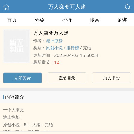
万人嫌变万人迷
首页
分类
排行
搜索
足迹
万人嫌变万人迷
作者：
池上惊蛰
类别：
原创小说
/
排行榜
/
完结
2025-04-03 15:50:54
更新时间：
最新章节：
12
立即阅读
章节目录
加入书架
内容简介
一个大纲文
池上惊蛰
原创小说 - BL - 大纲 - 完结
现代 - 双性 - 强制爱 - NP