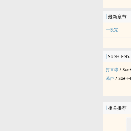
最新章节
一发完
SoeH-Fe
打直球
/
Soe
暮声
/
SoeH-
相关推荐