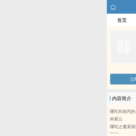
首页
立
内容简介
哪吒和敖丙的
闲看云
哪吒之魔童闹海 - 藕饼
完结