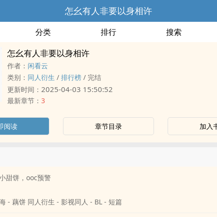
怎幺有人非要以身相许
分类
排行
搜索
怎幺有人非要以身相许
作者：
闲看云
类别：
‎‌‍同‎‍‌人‍‎衍生
/
排行榜
/
完结
2025-04-03 15:50:52
更新时间：
最新章节：
3
即阅读
章节目录
加入
小甜饼，ooc预警
 ‎‌‍同‎‍‌人‍‎衍生 - 影视‎‌‍同‎‍‌人‍‎ - BL - 短篇