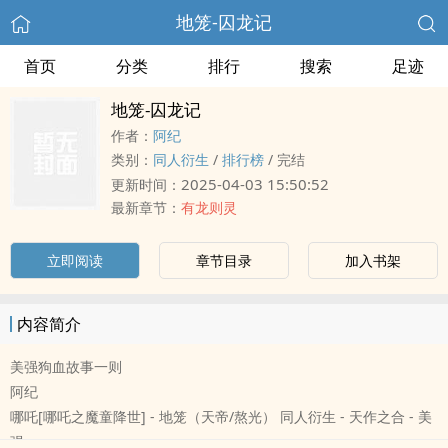
地笼-囚龙记
首页
分类
排行
搜索
足迹
地笼-囚龙记
作者：
阿纪
类别：
同人衍生
/
排行榜
/
完结
2025-04-03 15:50:52
更新时间：
最新章节：
有龙则灵
立即阅读
章节目录
加入书架
内容简介
美强狗血故事一则
阿纪
哪吒[哪吒之魔童降世] - 地笼（天帝/熬光） 同人衍生 - 天作之合 - 美
强