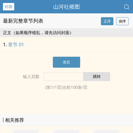
山河社稷图
封面
最新完整章节列表
正序
倒序
正文（如果顺序错乱，请先访问封面）
章节 01
尾页
输入页数
(第
1
/
1
页)当前
100
条/页
相关推荐