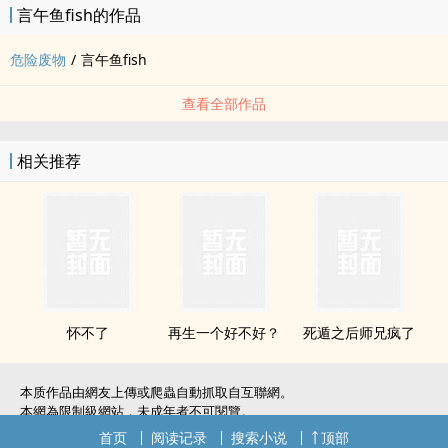
言午鱼fish的作品
危险废物
/
言午鱼fish
查看全部作品
相关推荐
怀不了
再生一个好不好？
死遁之后师兄疯了
本质作品由網友上傳或爬蟲自動抓取自互聯網。
本網為限制級網站，未成年者不可閱覽。
如無意中侵犯了您的權利，敬請聯系我們。
首页
阅读记录
搜索小说
顶部