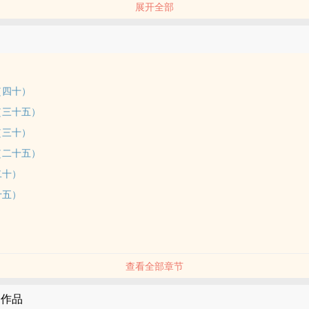
展开全部
依为命，不知何时这份感情变了质，爱成了上瘾的毒药
的产物，随意看
（四十）
（三十五）
（三十）
（二十五）
二十）
十五）
）
）
查看全部章节
的作品