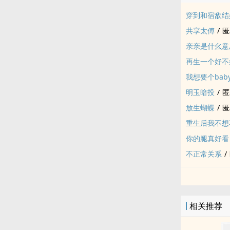
穿到和宿敌结
共享太傅
/
匿
亲亲是什幺意
再生一个好不
我想要个bab
明玉暗投
/
匿
放生蝴蝶
/
匿
重生后我不想
你的腿真好看
不正常关系
/
相关推荐