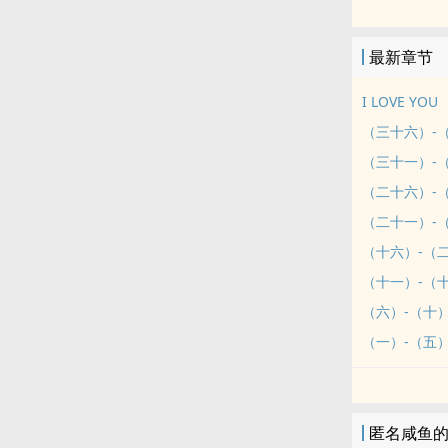
年上
程渝和哥哥相
最新章节
程肆×程渝
无聊时随便写
I LOVE YOU
（三十六）-
（三十一）-
（二十六）-
（二十一）-
（十六）-（
（十一）-（
（六）-（十
（一）-（五
匿名咸鱼