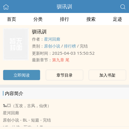
驯讯训
首页
分类
排行
搜索
足迹
驯讯训
作者：
星河回廊
类别：
原创小说
/
排行榜
/
完结
2025-04-03 15:50:52
更新时间：
最新章节：
第九章 尾
立即阅读
章节目录
加入书架
内容简介
🐍💥（互攻，古风，仙侠）
星河回廊
原创小说 - BL - 短篇 - 完结
HE - 仙侠 - 互攻 - ‌‎人‌‎兽‌‍