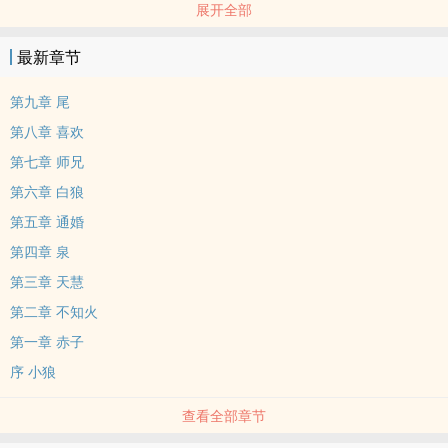
展开全部
对妈妈犯了错。
对师兄也犯了错。
最新章节
互攻，群像，纯爱，‍‌‎1‍‌v‌1‎‍，仙侠
雷点/XP注意：‌‎人‌‎兽‌‍
第九章 尾
（标签打了一堆，正文倒是短小🌚）
第八章 喜欢
活动贴指路链接：「蛇年互攻活动」
第七章 师兄
第六章 白狼
第五章 通婚
第四章 泉
第三章 天慧
第二章 不知火
第一章 赤子
序 小狼
查看全部章节