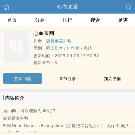
心血来潮
首页
分类
排行
搜索
足迹
心血来潮
作者：
碇真嗣麦外敷
类别：
‍‌同‌人‌衍生
/
排行榜
/
完结
2025-04-03 15:50:52
更新时间：
最新章节：
3
立即阅读
章节目录
加入书架
内容简介
无cp向，可以理解为all碇(？
碇真嗣麦外敷
EVA[Neon Genesis Evangelion（新世纪福音战士）] - 无cp向 ‍‌同‌人‌
衍生 - 无CP - 短篇