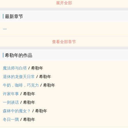
展开全部
姐妹日常短篇。景虎亲设定部分参考月设，经验值没写的部分我就编
了。
最新章节
等雪融之日，结尾cue的信玄公就该出现了(笑)
一
查看全部章节
希勒年的作品
魔法师与白塔
/
希勒年
退休的龙傲天日常
/
希勒年
牛奶，咖啡，巧克力
/
希勒年
许家年事
/
希勒年
一则谈话
/
希勒年
森林中的魔女？
/
希勒年
冬日一隅
/
希勒年