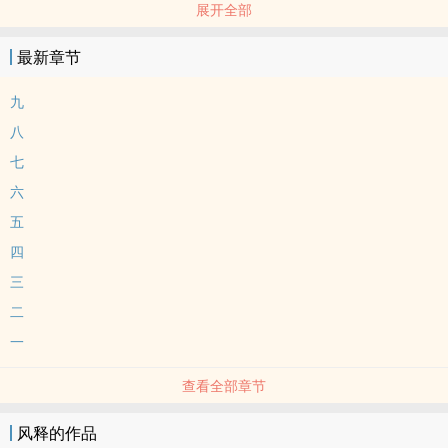
展开全部
完结 - 治愈 - 校园 - AU
*&TEAM‍‎同‌人‍‌‎向，朝仓穣×古贺祐大，左右有意义，可以当无差阅读。
最新章节
summary：“Did you know that there's a tunnel under Ocean
Blvd？”
九
大学情侣，从高中前后辈到大学前后辈的情侣。总体算温馨日常小纯
八
爱。
七
年龄差通通没变，饺人类学大二，惠运动康复研二。
六
五
四
三
二
一
查看全部章节
风释的作品