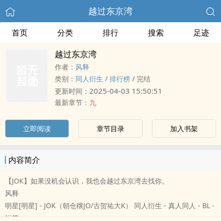
越过东京湾
首页
分类
排行
搜索
足迹
越过东京湾
作者：
风释
类别：
‍‎同‌人‍‌‎衍生
/
排行榜
/
完结
2025-04-03 15:50:51
更新时间：
最新章节：
九
立即阅读
章节目录
加入书架
内容简介
【JOK】如果没机会认识，我也会越过东京湾去找你。
风释
明星[明星] - JOK（朝仓穣JO/古贺祐大K） ‍‎同‌人‍‌‎衍生 - 真人‍‎同‌人‍‌‎ - BL -
短篇