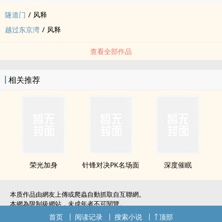
隧道门
/
风释
越过东京湾
/
风释
查看全部作品
相关推荐
荣光加身
针锋对决PK名场面
深度催眠
本质作品由網友上傳或爬蟲自動抓取自互聯網。
本網為限制級網站，未成年者不可閱覽。
如無意中侵犯了您的權利，敬請聯系我們。
首页
阅读记录
搜索小说
顶部