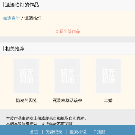
漉酒临灯的作品
如逢春时
/
漉酒临灯
查看全部作品
相关推荐
隐秘的囚笼
死装校草活该被
二婚
本质作品由網友上傳或爬蟲自動抓取自互聯網。
本網為限制級網站，未成年者不可閱覽。
如無意中侵犯了您的權利，敬請聯系我們。
首页
阅读记录
搜索小说
顶部