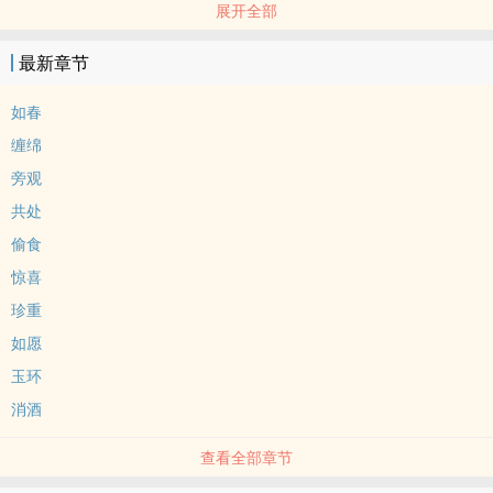
展开全部
郁时春×霍玉虞(父亲)
郁时春×霍安(儿子)
最新章节
1v2，双性受，不是亲父子
满足xp的文，放飞自我
如春
缠绵
旁观
共处
偷食
惊喜
珍重
如愿
玉环
消酒
查看全部章节