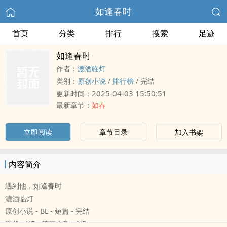
如逢春时
首页
分类
排行
搜索
足迹
如逢春时
作者：
漉酒临灯
类别：
原创小说
/
排行榜
/
完结
2025-04-03 15:50:51
更新时间：
最新章节：
如春
立即阅读
章节目录
加入书架
内容简介
遇到他，如逢春时
漉酒临灯
原创小说 - BL - 短篇 - 完结
现代 - HE - 第三人称 - NP