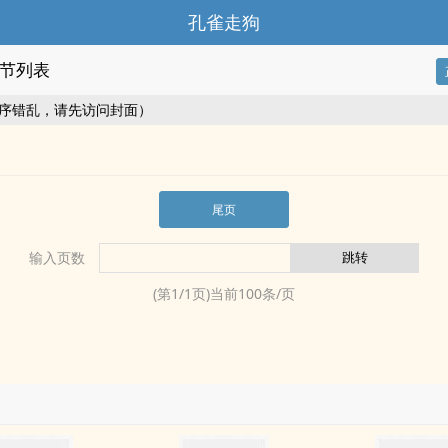
孔雀走狗
节列表
序错乱，请先访问封面）
尾页
输入页数
(第
1
/
1
页)当前
100
条/页