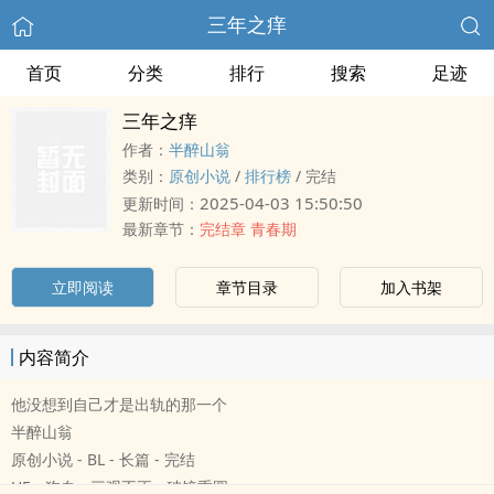
三年之痒
首页
分类
排行
搜索
足迹
三年之痒
作者：
半醉山翁
类别：
原创小说
/
排行榜
/
完结
2025-04-03 15:50:50
更新时间：
最新章节：
完结章 青春期
立即阅读
章节目录
加入书架
内容简介
他没想到自己才是出轨的那一个
半醉山翁
原创小说 - BL - 长篇 - 完结
HE - 狗血 - 三观不正 - 破镜重圆