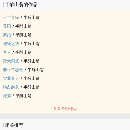
半醉山翁的作品
三年之痒
/
半醉山翁
暖阳
/
半醉山翁
离婚
/
半醉山翁
如绳之缚
/
半醉山翁
客人
/
半醉山翁
野犬归笼
/
半醉山翁
非正常恋爱
/
半醉山翁
实非良人
/
半醉山翁
鸠占鹊巢
/
半醉山翁
降落
/
半醉山翁
查看全部作品
相关推荐