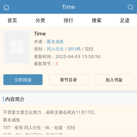
Time
首页
分类
排行
搜索
足迹
Time
作者：
匿名咸鱼
类别：
同人衍生
/
排行榜
/
完结
2025-04-03 15:50:50
更新时间：
最新章节：
3
立即阅读
章节目录
加入书架
内容简介
不管姜太显怎幺努力，崔杋圭都会死在11月17日。
匿名咸鱼
TXT - 奎现 同人衍生 - BL - 短篇 - 完结
悲剧 - BE - 魔幻现实 - 架空世界