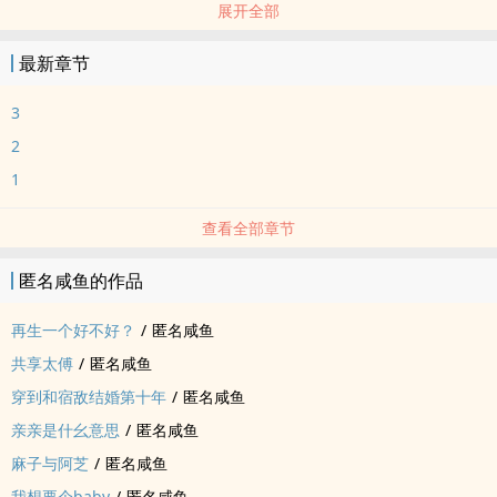
展开全部
日常
最新章节
3
2
1
查看全部章节
匿名咸鱼的作品
再生一个好不好？
/
匿名咸鱼
共享太傅
/
匿名咸鱼
穿到和宿敌结婚第十年
/
匿名咸鱼
亲亲是什幺意思
/
匿名咸鱼
麻子与阿芝
/
匿名咸鱼
我想要个baby
/
匿名咸鱼