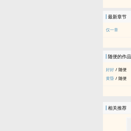
孟拾觉得好像
魂都栓在了那
最新章节
仅一章
随便的作
好好
/
随便
黄昏
/
随便
相关推荐