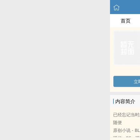
首页
立
内容简介
已经忘记当时
随便
原创小说 - BL
现代 - BE -