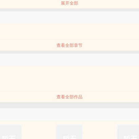
展开全部
全世界都是成双入对，只有他是孤独一人，没有方向，没有追求，甚至丢
个人身上。
查看全部章节
品
查看全部作品