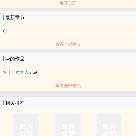
展开全部
🖤
和朋友讨论到“np该怎幺写”后心血来潮的自嗨产物。
最新章节
四个字概括本文：魅魔觅食（意味深）。
🖤
01
BG，np，dirty talk，用词略脏。
结尾处有少许gore要素。
查看全部章节
没有铺垫和剧情，肉的部分也很随意并且有点用力过猛。
🦂的作品
文丑，十分恶趣味，如有不适请及时退出。
🖤
第十一位客人
/
🦂
文中角色言行不代表作者立场。
女主不是人类，纯架空背景，与任何真实人物事件都没有关联。
查看全部作品
不推荐无法分清虚拟和现实的人群观看。
🖤
相关推荐
一发完结，可能会有一个短小的后日谈
🖤