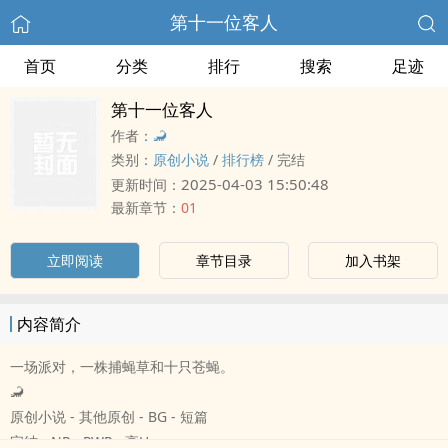
第十一位客人
首页
分类
排行
搜索
足迹
第十一位客人
作者：
🦂
类别：
原创小说
/
排行榜
/
完结
2025-04-03 15:50:48
更新时间：
最新章节：
01
立即阅读
章节目录
加入书架
内容简介
一场派对，一株捕蝇草和十只苍蝇。
🦂
原创小说 - 其他原创 - BG - 短篇
完结 - NP - PWP - ‌‎‎高‌‎‌H‍‌