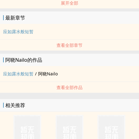
展开全部
1988年12月10日，我在酒吧遇到了桐生一马。他那时刚打完一架，揍
跑了闹事的混混，明明应该是整个酒吧的英雄，却一个人缩在角落里
最新章节
喝酒。或许只是觉得，就算没有夹道欢迎，也不该让英雄孤独地买
醉，我凑了上去，想要请他喝酒。他没有拒绝。
应如露水般短暂
而这，就是一切的开端了。
查看全部章节
阿晓Nailo的作品
应如露水般短暂
/
阿晓Nailo
查看全部作品
相关推荐