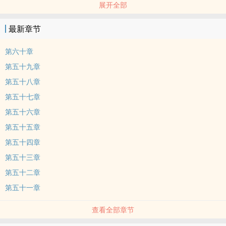
展开全部
‌1‎v‎1‌
爱上哥哥，吃定哥哥
最新章节
身世凄惨的亲兄弟相依为命，用爱滋养着彼此重新长出血肉
正文完结，番外在写
第六十章
写在评论怕大家看不到，写在这里吧，给孟奕和楚寒清写番外呢，写
第五十九章
着写着发现他俩也很带感，笨蛋‍‎美‎‌‎人‌‎配阴暗老公，我打算给他俩单开
第五十八章
一本，就叫瞒下吧，欺上瞒下哈哈哈哈哈，一个是欺负哥哥，一个是
第五十七章
蒙骗弟弟
第五十六章
第五十五章
第五十四章
第五十三章
第五十二章
第五十一章
查看全部章节