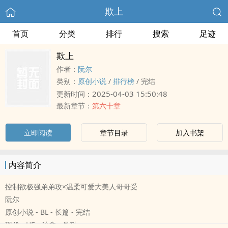
欺上
首页
分类
排行
搜索
足迹
欺上
作者：
阮尔
类别：
原创小说
/
排行榜
/
完结
2025-04-03 15:50:48
更新时间：
最新章节：
第六十章
立即阅读
章节目录
加入书架
内容简介
控制欲极强弟弟攻×温柔可爱大‍‎美‎‌‎人‌‎哥哥受
阮尔
原创小说 - BL - 长篇 - 完结
现代 - HE - 治愈 - 骨科