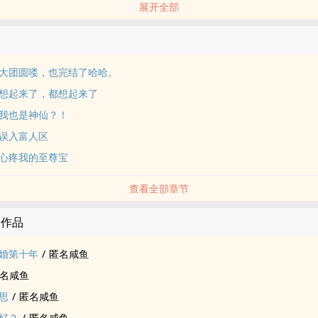
展开全部
荒山上醒来，还没搞清楚情况，就看见一个人大喊着师兄啊，师弟啊，就
世第一步，认亲大戏拉开帷幕。以为是穿越，其实是归来。几百年光阴，
失而复得，这一次，他绝对会拿回属于自己的一切！点击就看小学鸡谈恋
大团圆喽，也完结了哈哈。
想起来了，都想起来了
我也是神仙？！
误入富人区
心疼我的至尊宝
查看全部章节
的作品
婚第十年
/
匿名咸鱼
名咸鱼
思
/
匿名咸鱼
好？
/
匿名咸鱼