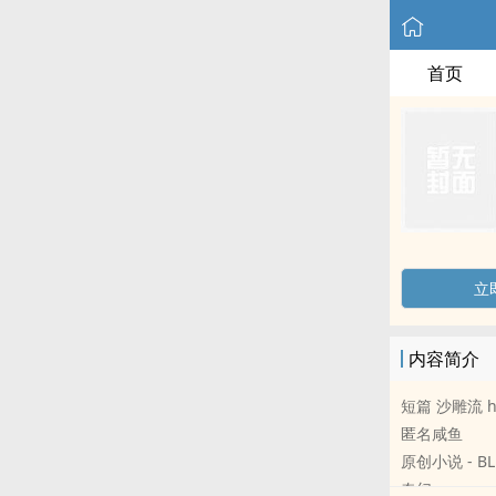
首页
立
内容简介
短篇 沙雕流 h
匿名咸鱼
原创小说 - BL
奇幻