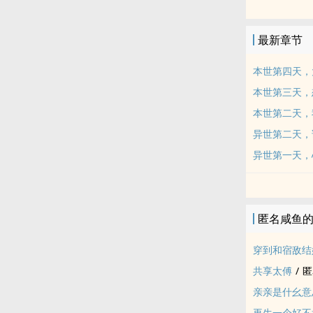
师琢玉在一处
来。嗯？！异
最新章节
到了那个人，
本世第四天，
本世第三天，
本世第二天，
异世第二天，
异世第一天，
匿名咸鱼
穿到和宿敌结
共享太傅
/
匿
亲亲是什幺意
再生一个好不