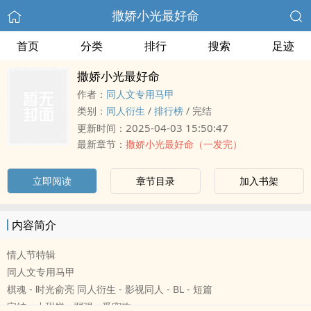
撒娇小光最好命
首页
分类
排行
搜索
足迹
撒娇小光最好命
作者：
‌‍‍同‌‎人‌‌文专用马甲
类别：
‌‍‍同‌‎人‌‌衍生
/
排行榜
/
完结
2025-04-03 15:50:47
更新时间：
最新章节：
撒娇小光最好命（一发完）
立即阅读
章节目录
加入书架
内容简介
情人节特辑
‌‍‍同‌‎人‌‌文专用马甲
棋魂 - 时光俞亮 ‌‍‍同‌‎人‌‌衍生 - 影视‌‍‍同‌‎人‌‌ - BL - 短篇
完结 - 小甜饼 - 弱强 - 受宠攻