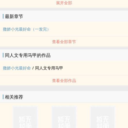
展开全部
撒娇猪包时光（攻）x宠妻狂魔俞亮
我流i泥塑攻，老婆指攻
最新章节
是小甜饼
人物严重ooc
撒娇小光最好命（一发完）
我是小土狗，汪汪
查看全部章节
‌‍‍同‌‎人‌‌文专用马甲的作品
撒娇小光最好命
/
‌‍‍同‌‎人‌‌文专用马甲
查看全部作品
相关推荐