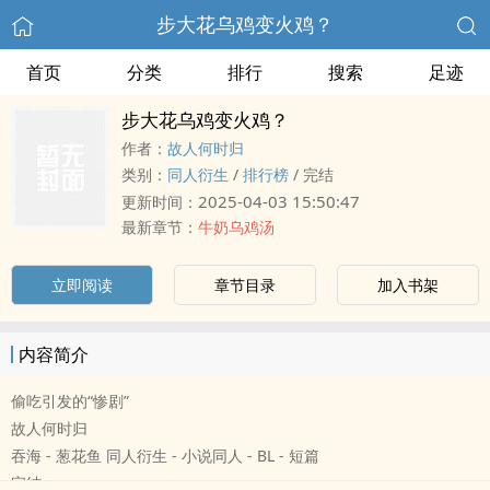
步大花乌鸡变火鸡？
首页
分类
排行
搜索
足迹
步大花乌鸡变火鸡？
作者：
故人何时归
类别：
‌同‎‌‎人‌‌‍衍生
/
排行榜
/
完结
2025-04-03 15:50:47
更新时间：
最新章节：
牛奶乌鸡汤
立即阅读
章节目录
加入书架
内容简介
偷吃引发的“惨剧”
故人何时归
吞海 - 葱花鱼 ‌同‎‌‎人‌‌‍衍生 - 小说‌同‎‌‎人‌‌‍ - BL - 短篇
完结