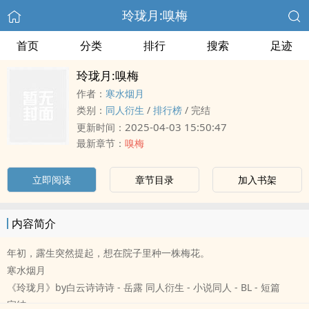
玲珑月:嗅梅
首页
分类
排行
搜索
足迹
玲珑月:嗅梅
作者：
寒水烟月
类别：
同人衍生
/
排行榜
/
完结
2025-04-03 15:50:47
更新时间：
最新章节：
嗅梅
立即阅读
章节目录
加入书架
内容简介
年初，露生突然提起，想在院子里种一株梅花。
寒水烟月
《玲珑月》by白云诗诗诗 - 岳露 同人衍生 - 小说同人 - BL - 短篇
完结