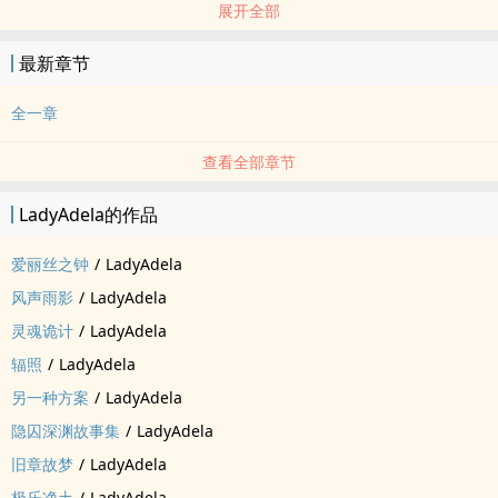
展开全部
骨科 - 清水
无差
最新章节
清水文
主世界的约瑟夫就是“琥珀”的if线
全一章
查看全部章节
LadyAdela的作品
爱丽丝之钟
/
LadyAdela
风声雨影
/
LadyAdela
灵魂诡计
/
LadyAdela
辐照
/
LadyAdela
另一种方案
/
LadyAdela
隐囚深渊故事集
/
LadyAdela
旧章故梦
/
LadyAdela
极乐净土
/
LadyAdela