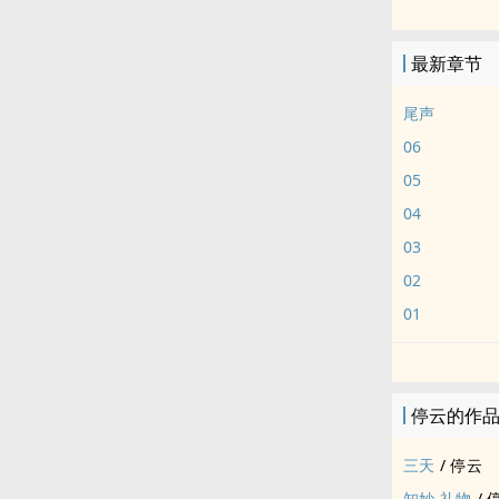
图梗wb@荷
卡维训鹰梗来
最新章节
背景：幻想藏
卡维父亲去世
尾声
然留在草原。
06
母部族。
05
人物ooc全
04
全文7600+
03
02
01
停云的作
三天
/
停云
知妙-礼物
/