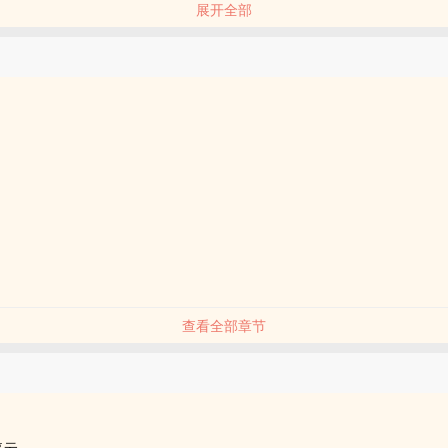
展开全部
包蛋不加葱苶_拉磨中
自上述网址下网友@林深意景
族风。卡维的父亲是草原某部族的占星祭司，在沙漠中身亡。母亲是中原
、哥哥登基之后回到了中原，但是皇帝不允许带有外族血脉的卡维到中原
艾尔海森父母早亡，由来自卡维部族的外祖母带到卡维部族长大，外祖母
部归我，文笔烂也归我，我先诚恳道歉。但知妙爱情是最真的最好的。
，后半部分三千字
查看全部章节
品
停云