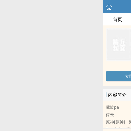
首页
立
内容简介
藏族pa
停云
原神[原神] - 海维[
BL - 短篇 - 