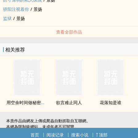
骄阳注视着你
/
景扬
监狱
/
景扬
查看全部作品
相关推荐
用空余时间做秘密的事
欲言难止‍‌同‌‍‎人‎‎
花落知是谁
本质作品由網友上傳或爬蟲自動抓取自互聯網。
本網為限制級網站，未成年者不可閱覽。
如無意中侵犯了您的權利，敬請聯系我們。
首页
阅读记录
搜索小说
顶部