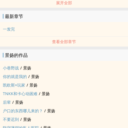
展开全部
最新章节
一发完
查看全部章节
景扬的作品
小巷野战
/
景扬
你的就是我的
/
景扬
凯欧斯×玩家
/
景扬
TNKK和卡心动困难
/
景扬
后辈
/
景扬
户口的东西哪儿来的？
/
景扬
不要迟到
/
景扬
防守薄弱的私人医院
/
景扬