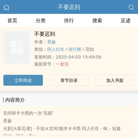
不要迟到
首页
分类
排行
搜索
足迹
不要迟到
作者：
景扬
类别：
‍‌同‌‍‎人‎‎衍生
/
排行榜
/
完结
2025-04-03 15:49:56
更新时间：
最新章节：
一发完
立即阅读
章节目录
加入书架
内容简介
玄间和卡卡西的一次“见面”
景扬
火影[火影忍者] - 不知火玄间/旗木卡卡西 ‍‌同‌‍‎人‎‎衍生 - BL - 短篇
完结 - 双性 - ‌高‍‎‎H‎