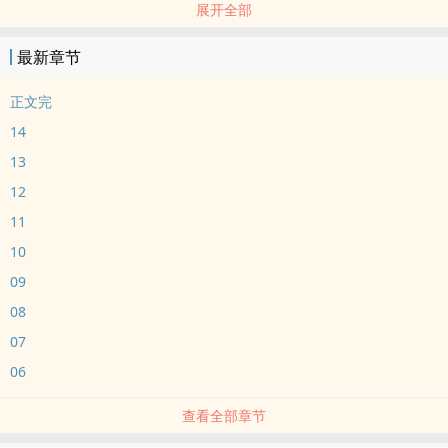
展开全部
大学开学第一天，许念告诉室友自己有梦游症，容易饿，所以半夜可
能会起来吃一些零食，请室友多担待。
最新章节
江予没当回事。
可江予万万没想到，许念吃的零食竟是他的……
正文完
14
13
12
11
10
09
08
07
06
查看全部章节