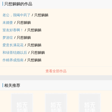
只想躺躺的作品
老公，我喝中药了
/
只想躺躺
未婚妻
/
只想躺躺
室友好香啊！
/
只想躺躺
梦游症
/
只想躺躺
爱意长满花花
/
只想躺躺
和绿茶结婚以后
/
只想躺躺
作精养成指南
/
只想躺躺
查看全部作品
相关推荐