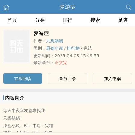
梦游症
首页
分类
排行
搜索
足迹
梦游症
作者：
只想躺躺
类别：
原创小说
/
排行榜
/
完结
2025-04-03 15:49:55
更新时间：
最新章节：
正文完
立即阅读
章节目录
加入书架
内容简介
每天半夜室友都来找我
只想躺躺
原创小说 - BL - 中篇 - 完结
现代 - 小甜饼 - 室友 - 校园