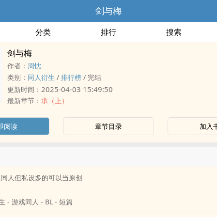
剑与梅
分类
排行
搜索
剑与梅
作者：
周忱
类别：
同人衍生
/
排行榜
/
完结
2025-04-03 15:49:50
更新时间：
最新章节：
承（上）
即阅读
章节目录
加入
是同人但私设多的可以当原创
 - 游戏同人 - BL - 短篇