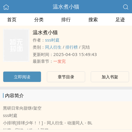
温水煮小猫
首页
分类
排行
搜索
足迹
温水煮小猫
作者：
sss时庭
类别：
‎同‎‍人‍‎‌衍生
/
排行榜
/
完结
2025-04-03 15:49:43
更新时间：
最新章节：
一发完
立即阅读
章节目录
加入书架
内容简介
黑研日常向甜饼/架空
sss时庭
小排球[排球少年！！] - ‎同‎‍人‍‎‌衍生 - 动漫‎同‎‍人‍‎‌ - BL
短篇 - 完结 - HE - 小甜饼