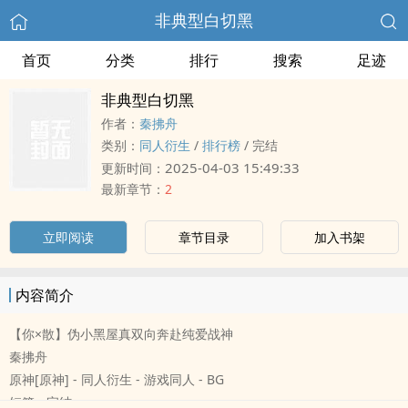
非典型白切黑
首页
分类
排行
搜索
足迹
非典型白切黑
作者：
秦拂舟
类别：
同人衍生
/
排行榜
/
完结
2025-04-03 15:49:33
更新时间：
最新章节：
2
立即阅读
章节目录
加入书架
内容简介
【你×散】伪小黑屋真双向奔赴纯爱战神
秦拂舟
原神[原神] - 同人衍生 - 游戏同人 - BG
短篇 - 完结