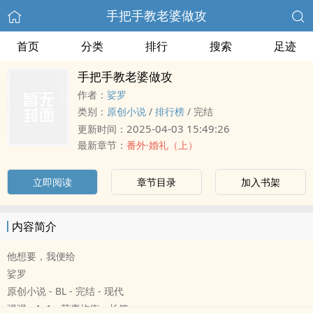
手把手教老婆做攻
首页
分类
排行
搜索
足迹
手把手教老婆做攻
作者：
娑罗
类别：
原创小说
/
排行榜
/
完结
2025-04-03 15:49:26
更新时间：
最新章节：
番外·婚礼（上）
立即阅读
章节目录
加入书架
内容简介
他想要，我便给
娑罗
原创小说 - BL - 完结 - 现代
强强 - ‌‍1‌v‍‌‎1‍ - 荤素均衡 - 长篇