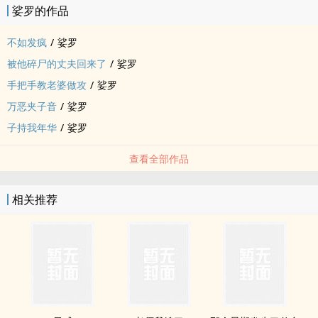
娑罗的作品
不如发疯
/
娑罗
被他碎尸的丈夫回来了
/
娑罗
手把手教老婆做攻
/
娑罗
万恶夹子音
/
娑罗
子持我年华
/
娑罗
查看全部作品
相关推荐